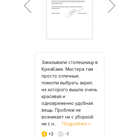
овили нам
Заказывали столешницу в
Хочу сказа
лки и
КреаКаме. Мастера там
специалис
я не было
просто отличные,
«КреаКам»
о идеи.
помогли выбрать акрил,
в срок изд
м
из которого вышла очень
нашего тор
ое
красивая и
центра. Об
сте выбрали
одновременно удобная
посоветов
риант.
вещь. Проблем не
коллеги. М
лок со
возникает ни с уборкой,
на лестниц
ни с н..
Подробнее »
широкие.
е »
+3
-1
+4