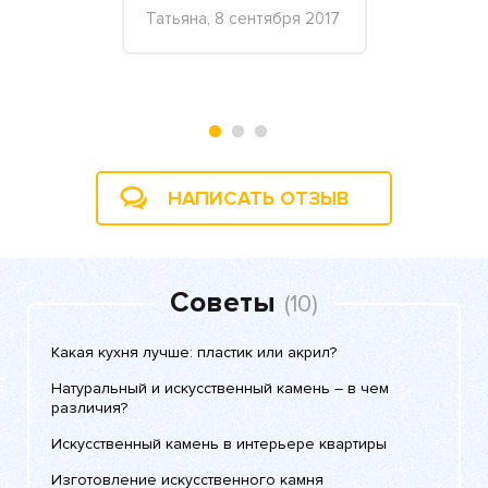
Татьяна, 8 сентября 2017
Альберт Са
«Стройком»
 2017
2018
НАПИСАТЬ ОТЗЫВ
Советы
(10)
Какая кухня лучше: пластик или акрил?
Натуральный и искусственный камень – в чем
различия?
Искусственный камень в интерьере квартиры
Изготовление искусственного камня