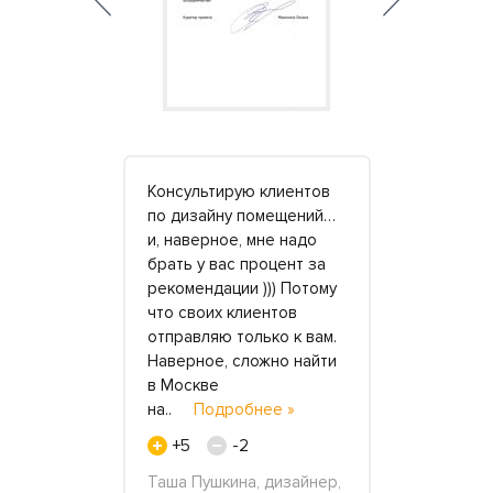
толешницу
Консультирую клиентов
В "Креакам
ый раз в
по дизайну помещений…
сделали н
и, наверное, мне надо
для сухих 
Сначала
брать у вас процент за
композиций
рекомендации ))) Потому
была в том,
я и купить
что своих клиентов
отрисовыва
о размерам
отправляю только к вам.
отыскать т
о,
Наверное, сложно найти
бы прибли
ать
в Москве
похожие в 
аказ.
на..
Подробнее »
ок..
Подр
нее »
+5
-2
+2
Таша Пушкина, дизайнер,
Ирина, 29 