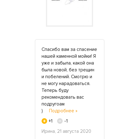
ей мере в
Спасибо вам за спасение
Огромное 
щении от
нашей каменной мойки! Я
мастерам и
аКам» и от
уже и забыла, какой она
Закупали 
 Они
была новой, без трещин
для кофейн
ь на заказ
и побелений. Смотрю и
предыдущи
айну – то
не могу нарадоваться.
с убитым п
Теперь буду
Сначала по
А я всегда
рекомендовать вас
взяли, но 
яться
подругоам
рассмотре
нее »
)
Подробнее »
столешки.
М..
Подр
+1
-1
+5
екабря 2018
Ирина, 21 августа 2020
Мария, кон