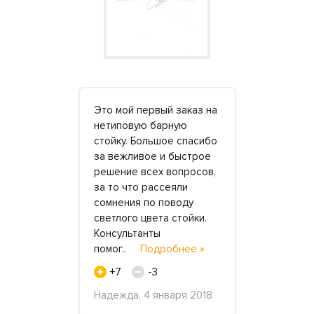
орошую и
Это мой первый заказ на
Как же хор
работу, за
нетиповую барную
замену пр
ость и
стойку. Большое спасибо
чугунным в
йти
за вежливое и быстрое
появляетс
казывали
решение всех вопросов,
альтернати
нну и
за то что рассеяли
акрилового
ься в
сомнения по поводу
из таких я 
 сумму.
светлого цвета стойки.
себя прош
етовал
Консультанты
компании 
Подробнее
помог..
Подробнее »
удовольс
»
+7
-3
+7
Надежда, 4 января 2018
ля 2020
Елизавета Л