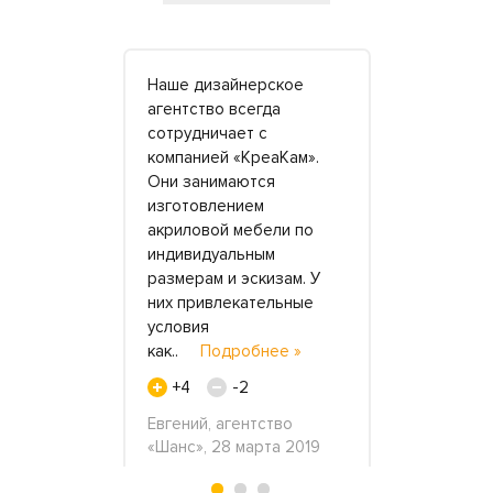
, что
Наше дизайнерское
Спасибо б
икаких
агентство всегда
труд! Зака
! (В
сотрудничает с
новые сто
елах,
компанией «КреаКам».
кухонный у
 ванна,
Они занимаются
обеденный 
аказали
изготовлением
этого стоя
назад,
акриловой мебели по
ДСП, и нам
по сей день
индивидуальным
смотрится 
янцевым
размерам и эскизам. У
прилично. 
обнее »
них привлекательные
к..
Подро
условия
+4
как..
Подробнее »
 сентября
Лена и Сер
+4
-2
октября 20
Евгений, агентство
«Шанс», 28 марта 2019