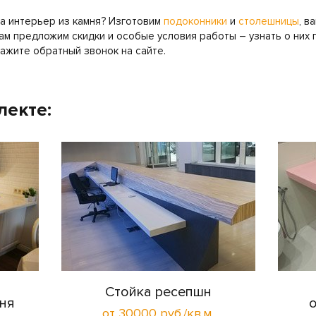
 а интерьер из камня? Изготовим
подоконники
и
столешницы
, в
м предложим скидки и особые условия работы – узнать о них
ажите обратный звонок на сайте.
лекте:
Стойка ресепшн
ня
от 30000 руб./кв.м.