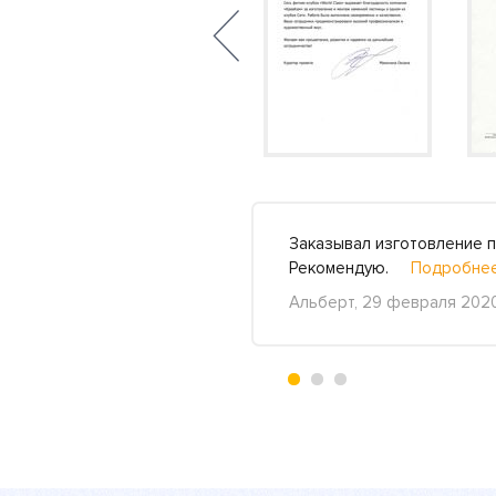
ый вовремя заказ. Во
Заказывал изготовление п
Подробнее »
Рекомендую.
Подробнее
Альберт, 29 февраля 202
+3
-2