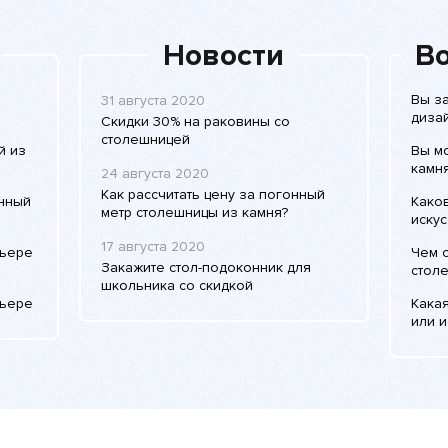
Новости
Во
Вы з
31 августа 2020
дизай
Скидки 30% на раковины со
столешницей
й из
Вы м
камня
24 августа 2020
Как рассчитать цену за погонный
енный
Како
метр столешницы из камня?
искус
17 августа 2020
рьере
Чем 
Закажите стол-подоконник для
столе
школьника со скидкой
рьере
Какая
или и