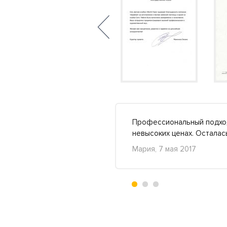
в том, что их
Профессиональный подход 
ок..
Подробнее »
невысоких ценах. Остала
Мария, 7 мая 2017
+2
-2