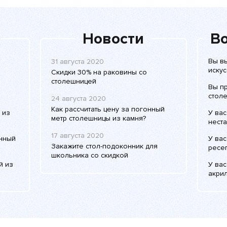
Новости
Во
Вы в
31 августа 2020
иску
Скидки 30% на раковины со
столешницей
Вы п
столе
24 августа 2020
Как рассчитать цену за погонный
 из
У вас
метр столешницы из камня?
нест
17 августа 2020
енный
У вас
Закажите стол-подоконник для
ресе
школьника со скидкой
й из
У вас
акри