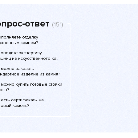
прос-ответ
(151)
ыполняете отделку
сственным камнем?
роводите экспертизу
шниц из искусственного ка..
 можно заказать
андартное изделие из камня?
 можно купить готовые стойки
пшн?
 есть сертификаты на
ловый камень?