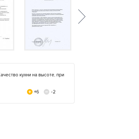
ачество кухни на высоте, при
Выражаю огромную бла
панели из искусственн
Студия красоты "Модер
+6
-2