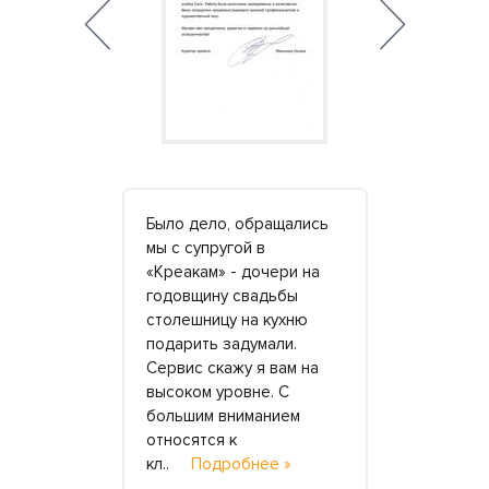
сь
Было дело, обращались
Здравствуй
для
мы с супругой в
Заказывали
т в камне с
«Креакам» - дочери на
три столеш
отливом.
годовщину свадьбы
родителей.
скошно! Мы
столешницу на кухню
нравятся м
надежные,
подарить задумали.
внушительн
толщины, и
Сервис скажу я вам на
поэтому ос
и 3 и 5 лет
высоком уровне. С
камне. Отд
большим вниманием
спасибо за 
одробнее
относятся к
переубеди
кл..
Подробнее »
де..
Подр