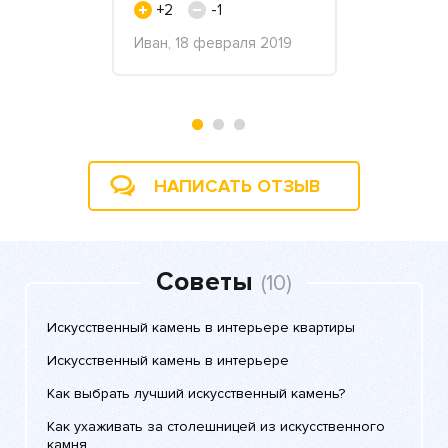
4
+2
-1
+2
 декабря
Иван, 18 февраля 2019
Инга, 17 ию
НАПИСАТЬ ОТЗЫВ
Советы
(10)
Искусственный камень в интерьере квартиры
Искусственный камень в интерьере
Как выбрать лучший искусственный камень?
Как ухаживать за столешницей из искусственного
камня