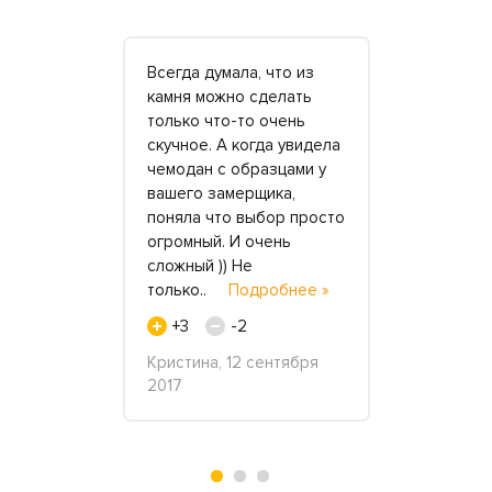
ия
Всегда думала, что из
Полгода н
казали
камня можно сделать
перебрали
ну.
только что-то очень
загородный
щь!
скучное. А когда увидела
захотели о
з.
чемодан с образцами у
кухню. Про
два.
вашего замерщика,
компанию у
истливые
поняла что выбор просто
интернета.
х и друзей
огромный. И очень
благодарна
не
сложный )) Не
экономично
весь
только..
Подробнее »
По сравнен
Подробнее
цены на с
+3
-2
»
Кристина, 12 сентября
+5
2017
терина, 30
Римма Сафи
2017