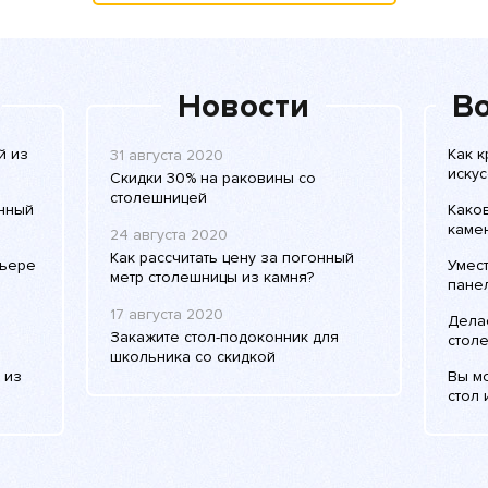
Новости
Во
й из
Как к
31 августа 2020
искус
Скидки 30% на раковины со
столешницей
енный
Како
каме
24 августа 2020
Как рассчитать цену за погонный
рьере
Умес
метр столешницы из камня?
пане
17 августа 2020
Дела
Закажите стол-подоконник для
столе
школьника со скидкой
 из
Вы м
стол 