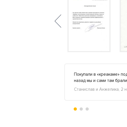
всей квартиры. Определили
Покупали в «креакаме» по
нее »
назад мы и сами там брал
Станислав и Анжелика, 2 
+7
-4