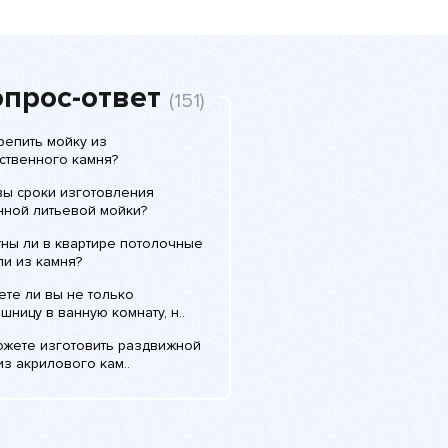
прос-ответ
(151)
репить мойку из
ственного камня?
вы сроки изготовления
нной литьевой мойки?
тны ли в квартире потолочные
ли из камня?
ете ли вы не только
шницу в ванную комнату, н..
ожете изготовить раздвижной
из акрилового кам..