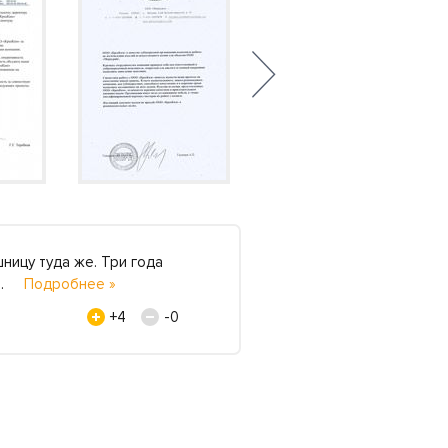
ницу туда же. Три года
Удобно, стильно, долг
еш..
Подробнее »
Однозначно рекоменд
Ольга Киселёва, 16 ап
+4
-0