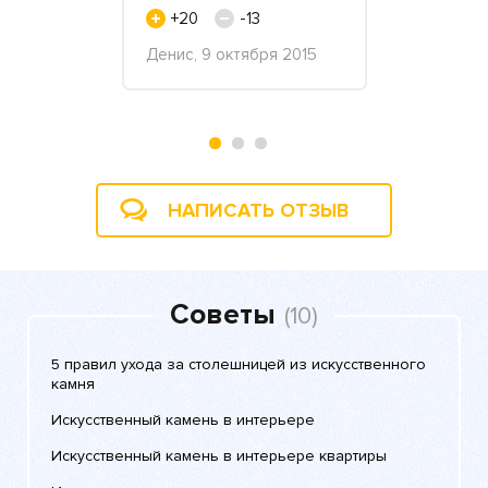
+20
-13
+2
густа 2017
Денис, 9 октября 2015
Маргарита,
«Миллениум
2018
НАПИСАТЬ ОТЗЫВ
Советы
(10)
5 правил ухода за столешницей из искусственного
камня
Искусственный камень в интерьере
Искусственный камень в интерьере квартиры