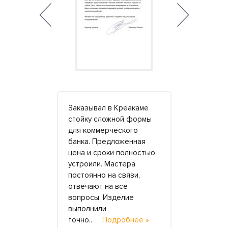
спасибо,
Заказывал в Креакаме
Огромное с
и мастеру
стойку сложной формы
что замени
аказывали
для коммерческого
туалетах н
ухню в
банка. Предложенная
гостиницы 
стных
цена и сроки полностью
роскошные
газинов.
устроили. Мастера
ванны для
 них
постоянно на связи,
класса «лю
 не по
отвечают на все
Признаться
ому решили
вопросы. Изделие
ожидала, ч
ее »
выполнили
справитесь
точно..
Подробнее »
бы..
Подр