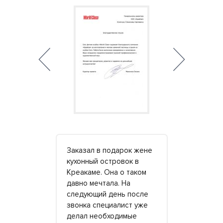
трудников
Заказал в подарок жене
Заказывали
 тактичное
кухонный островок в
ванной, туа
Креакаме. Она о таком
доме. Долг
ь к срокам
давно мечтала. На
все за и п
ую
следующий день после
ли все сра
 шума и
звонка специалист уже
очереди, н
еперь сияет
делал необходимые
оптом вый