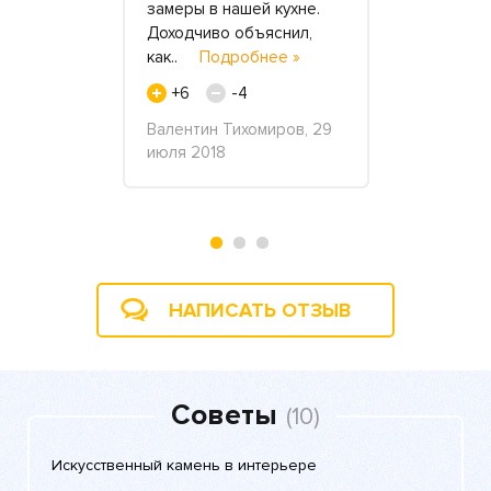
разу не
замеры в нашей кухне.
быстрее ) 
Доходчиво объяснил,
Креакама
дробнее »
как..
Подробнее »
»
0
+6
-4
+4
ля 2016
Валентин Тихомиров, 29
Катерина, 
июля 2018
НАПИСАТЬ ОТЗЫВ
Советы
(10)
Искусственный камень в интерьере