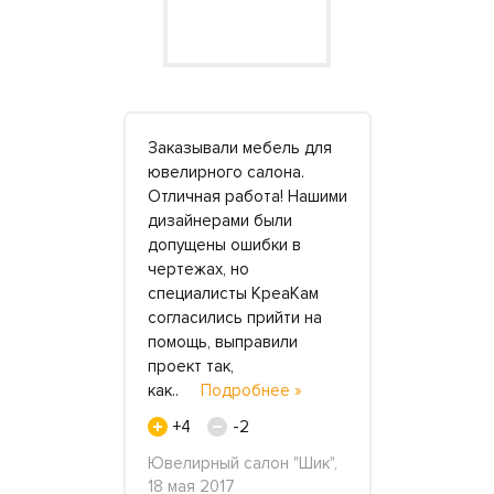
сь
Заказывали мебель для
Добрый ден
для
ювелирного салона.
сказать сп
т в камне с
Отличная работа! Нашими
классные с
отливом.
дизайнерами были
детской сы
скошно! Мы
допущены ошибки в
решалась н
надежные,
чертежах, но
как слово
толщины, и
специалисты КреаКам
«искусстве
и 3 и 5 лет
согласились прийти на
смущало. Т
помощь, выправили
отделки у 
одробнее
проект так,
консульта
как..
Подробнее »
»
4
+4
-2
+6
 декабря
Ювелирный салон "Шик",
Марина, 21
18 мая 2017