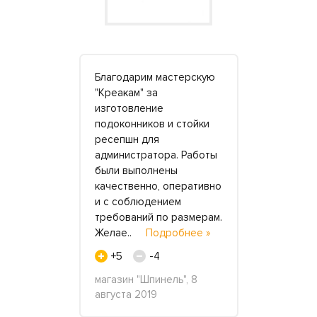
Креакам с
Благодарим мастерскую
Заказывла 
олешницу с
"Креакам" за
стеновые п
 ванной.
изготовление
гостиной, 
правились
подоконников и стойки
прихожей. 
лагодарю за
ресепшн для
довольна, 
ь,
администратора. Работы
тщательно,
ь и
были выполнены
Монтажник
изм.
качественно, оперативно
устанавлив
асибо за
и с соблюдением
старательн
бнее »
требований по размерам.
щелочку в
Желае..
Подробнее »
»
+5
-4
+2
ста 2020
магазин "Шпинель", 8
Юля, 27 де
августа 2019