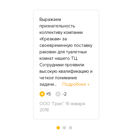
дорогих
Выражаем
Заказывал
енного
признательность
изготовле
 в зданиях
коллективу компании
подоконник
«Креакам» за
приехал за
 ремонт,
своевременную поставку
образцами 
ь, к кому
раковин для туалетных
выбрать цв
накомые в
комнат нашего ТЦ.
стоимость 
оветовали
Сотрудники проявили
заключили 
овет
высокую квалификацию и
Через две 
нее »
четкое понимание
привезли 
задачи...
Подробнее »
по..
Подр
+5
-2
+2
доров и
в, 24
ООО "Грин", 19 января
Наталья, 2
2018