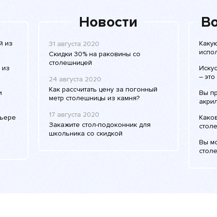
Новости
Во
й из
Каку
31 августа 2020
испо
Скидки 30% на раковины со
столешницей
 из
Иску
– это
24 августа 2020
Как рассчитать цену за погонный
и
Вы п
метр столешницы из камня?
акри
17 августа 2020
рьере
Како
Закажите стол-подоконник для
столе
школьника со скидкой
Вы м
столе