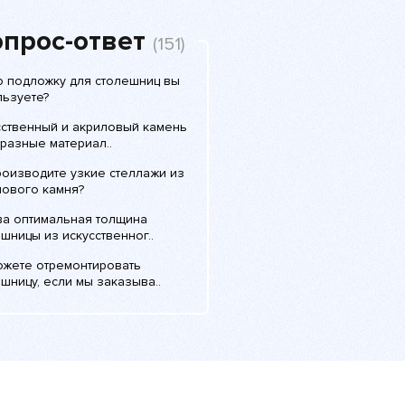
прос-ответ
(151)
ю подложку для столешниц вы
льзуете?
сственный и акриловый камень
 разные материал..
роизводите узкие стеллажи из
лового камня?
ва оптимальная толщина
шницы из искусственног..
ожете отремонтировать
шницу, если мы заказыва..