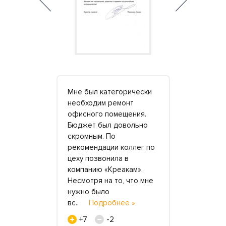
Мне был категорически
Если хотит
но факт -
необходим ремонт
качествен
вили за
офисного помещения.
искусствен
ем
Бюджет был довольно
чтоб служи
сиво и с
скромным. По
радовала г
ая теперь
рекомендации коллег по
только в «
асибо
цеху позвонила в
первых, у 
прекрасное
компанию «Креакам».
специалист
 утрам и
Несмотря на то, что мне
подробно 
одробнее
нужно было
н..
Подро
вс..
Подробнее »
+1
+7
-2
Василий и 