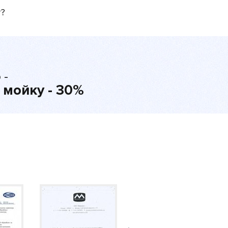
т?
 -
 мойку - 30%