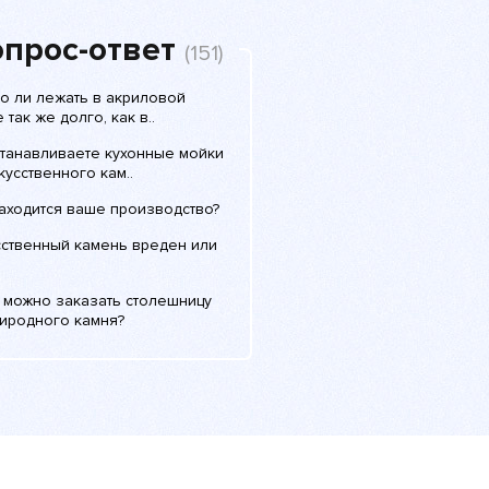
прос-ответ
(151)
о ли лежать в акриловой
 так же долго, как в..
станавливаете кухонные мойки
кусственного кам..
находится ваше производство?
сственный камень вреден или
с можно заказать столешницу
риродного камня?