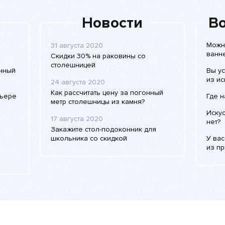
Новости
Во
Можн
31 августа 2020
ванне
Скидки 30% на раковины со
столешницей
енный
Вы у
из ис
24 августа 2020
Как рассчитать цену за погонный
рьере
Где 
метр столешницы из камня?
Иску
17 августа 2020
нет?
Закажите стол-подоконник для
школьника со скидкой
У ва
из п