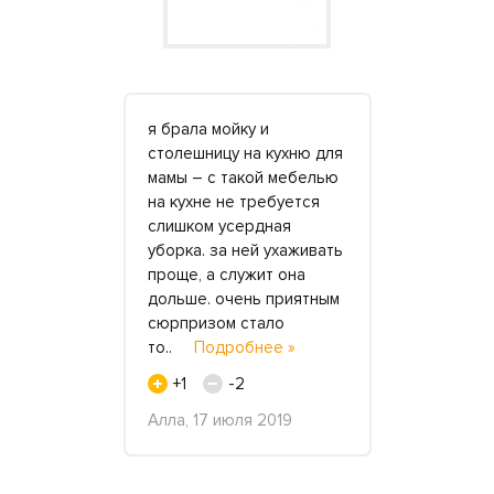
лодежный
я брала мойку и
Хочу сказа
столешницу на кухню для
компании «
 недавно.
мамы – с такой мебелью
быстрое и
ер и понял,
на кухне не требуется
мебели для
ло парней и
слишком усердная
Мы давно 
посещают.
уборка. за ней ухаживать
небольшой
о, серо и
проще, а служит она
косметиче
очно нужно
дольше. очень приятным
парадной л
ь
сюрпризом стало
холла, но д
е »
то..
Подробнее »
найти..
П
+1
-2
+4
директор
Алла, 17 июля 2019
М.А. Сквор
, 24 мая
«Марина», 
2019