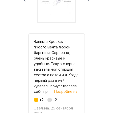
трудников
Ванны в Креакам -
После мно
 тактичное
просто мечта любой
раздумий 
барышни. Серьёзно,
приобрести
ь к срокам
очень красивые и
раковину и
ую
удобные. Такую сперва
акрила. До
 шума и
заказала моя старшая
компании п
еперь сияет
сестра а потом и я. Когда
изготовлен
разу не
первый раз в ней
остановила
купалась почувствовала
большей ча
дробнее »
себя пр..
Подробнее »
сроков. Есл
дру..
Под
0
+2
-2
+7
ля 2016
Эвелина, 25 сентября