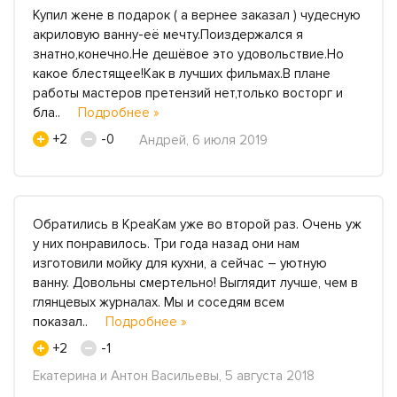
Купил жене в подарок ( а вернее заказал ) чудесную
акриловую ванну-её мечту.Поиздержался я
знатно,конечно.Не дешёвое это удовольствие.Но
какое блестящее!Как в лучших фильмах.В плане
работы мастеров претензий нет,только восторг и
бла..
Подробнее »
+2
-0
Андрей, 6 июля 2019
Обратились в КреаКам уже во второй раз. Очень уж
у них понравилось. Три года назад они нам
изготовили мойку для кухни, а сейчас – уютную
ванну. Довольны смертельно! Выглядит лучше, чем в
глянцевых журналах. Мы и соседям всем
показал..
Подробнее »
+2
-1
Екатерина и Антон Васильевы, 5 августа 2018