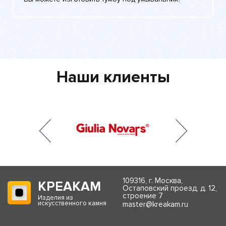
Наши клиенты
109316, г. Москва,
КРЕАКАМ
Остаповский проезд, д. 12,
строение 7
Изделия из
искусственного камня
master@kreakam.ru