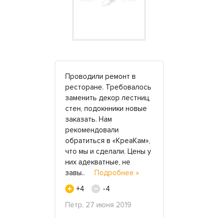
 Хочется
Проводили ремонт в
Когда я пе
лагодарить
ресторане. Требовалось
столицу, пе
еаКам» за
заменить декор лестниц,
меня пораз
нутреннюю
стен, подокнники новые
квартирах 
го
заказать. Нам
роскошное 
ещения.
рекомендовали
деревне, г
ртных
обратиться в «КреаКам»,
ни у кого 
азывали
что мы и сделали. Цены у
столешниц
ек
них адекватные, не
подоконник
одробнее
завы..
Подробнее »
искусствен
к..
Подро
+4
-4
+2
Пётр, 27 июня 2019
ОАО
Карина, 3 м