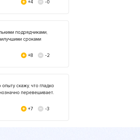
+4
-0
лькими подрядчиками,
наилучшими сроками
+8
-2
 опыту скажу, что гладко
днозначно перевешивает.
+7
-3