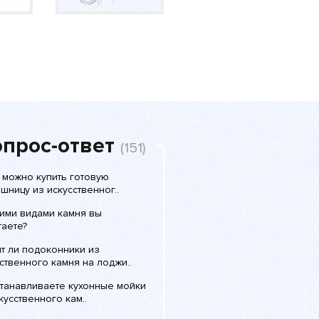
прос-ответ
(151)
 можно купить готовую
шницу из искусственног..
кими видами камня вы
таете?
т ли подоконники из
ственного камня на лоджи..
станавливаете кухонные мойки
кусственного кам..