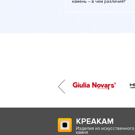
камень – в чем различия?
КРЕАКАМ
Изделия из искусственного
камня