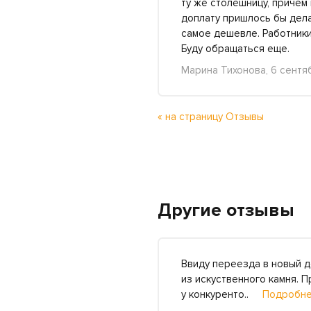
ту же столешницу, причем
доплату пришлось бы делат
самое дешевле. Работники
Буду обращаться еще.
Марина Тихонова, 6 сентя
« на страницу Отзывы
Другие отзывы
Ввиду переезда в новый д
из искуственного камня. П
у конкуренто..
Подробне