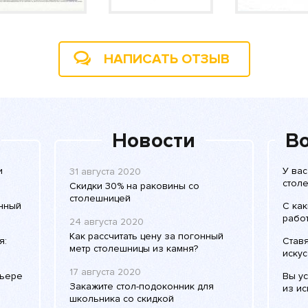
НАПИСАТЬ ОТЗЫВ
Новости
Во
и
У вас
31 августа 2020
столе
Скидки 30% на раковины со
столешницей
енный
С ка
рабо
24 августа 2020
Как рассчитать цену за погонный
я:
Ставя
метр столешницы из камня?
искус
17 августа 2020
рьере
Вы у
Закажите стол-подоконник для
из ис
школьника со скидкой