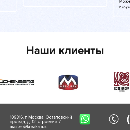
Можно
иску
Наши клиенты
109316, г. Москва, Остаповский
проезд, д. 12, строение 7
master@kreakam.ru