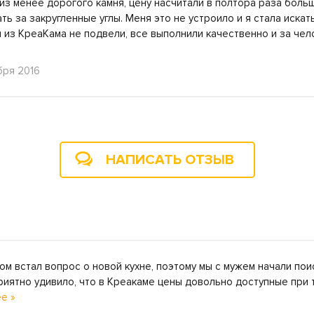
 из менее дорогого камня, цену насчитали в полтора раза бол
ь за закругленные углы. Меня это не устроило и я стала искат
 из КреаКама не подвели, все выполнили качественно и за чел
бря 2016
НАПИСАТЬ ОТЗЫВ
ом встал вопрос о новой кухне, поэтому мы с мужем начали пои
риятно удивило, что в Креакаме цены довольно доступные при т
е »