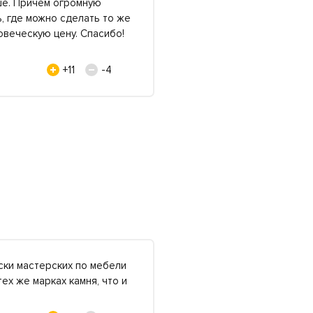
ьше. Причем огромную
ь, где можно сделать то же
овеческую цену. Спасибо!
+11
-4
ски мастерских по мебели
ех же марках камня, что и