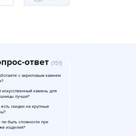
прос-ответ
(151)
аботаете с акриловым камнем
x?
й искусственный камень для
ешницы лучше?
 есть скидки на крупные
зы?
 ли быть сложности при
же изделия?