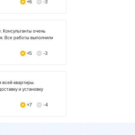
+6
-3
. Консультанты очень
я. Все работы выполнили
+5
-3
я всей квартиры.
оставку и установку
+7
-4