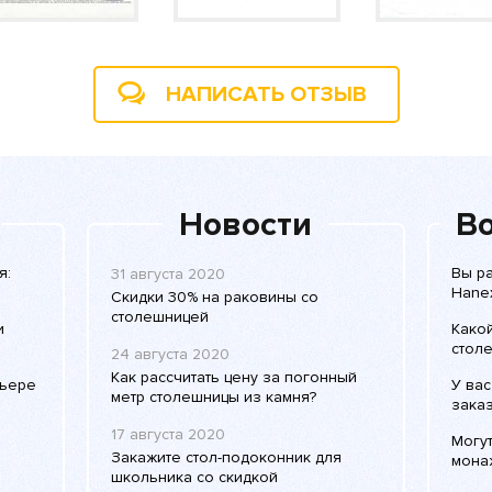
НАПИСАТЬ ОТЗЫВ
Новости
Во
я:
Вы р
31 августа 2020
Hane
Скидки 30% на раковины со
столешницей
и
Како
стол
24 августа 2020
Как рассчитать цену за погонный
рьере
У вас
метр столешницы из камня?
зака
17 августа 2020
Могут
Закажите стол-подоконник для
мона
школьника со скидкой