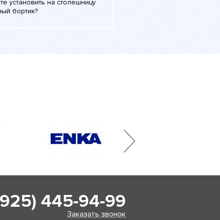
те установить на столешницу
ный бортик?
(925) 445-94-99
Заказать звонок