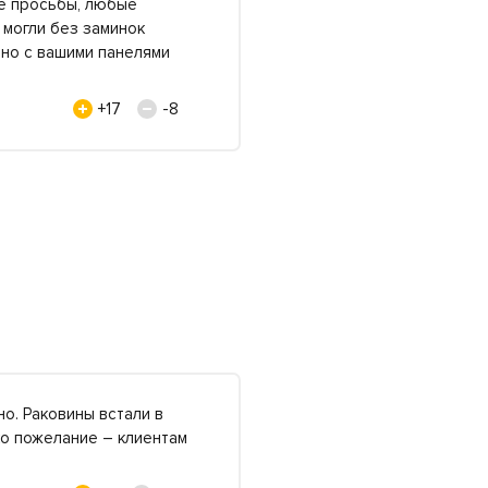
ые просьбы, любые
 могли без заминок
, но с вашими панелями
+17
-8
но. Раковины встали в
ко пожелание – клиентам