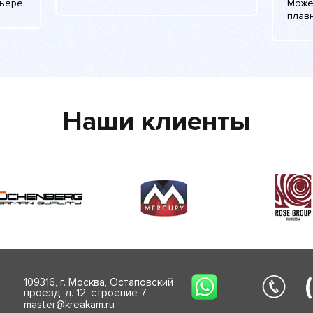
рьере
Може
плав
Наши клиенты
109316, г. Москва, Остаповский
проезд, д. 12, строение 7
master@kreakam.ru