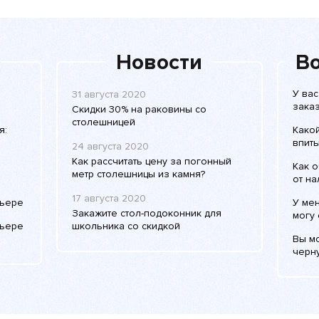
Новости
Во
У вас
31 августа 2020
зака
Скидки 30% на раковины со
столешницей
я:
Како
впиты
24 августа 2020
Как рассчитать цену за погонный
Как о
метр столешницы из камня?
от на
17 августа 2020
рьере
У мен
Закажите стол-подоконник для
могу 
рьере
школьника со скидкой
Вы мо
черн