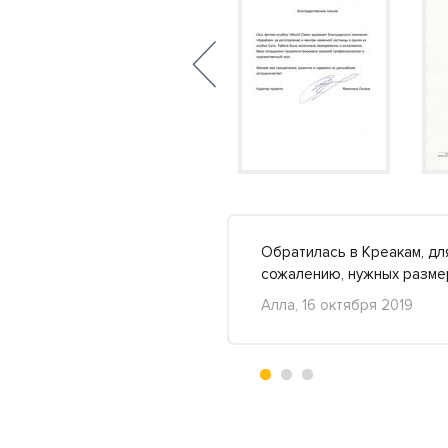
ь вот решили подарок
Обратилась в Креакам, дл
Подробнее »
сожалению, нужных разме
Алла, 16 октября 2019
+1
-1