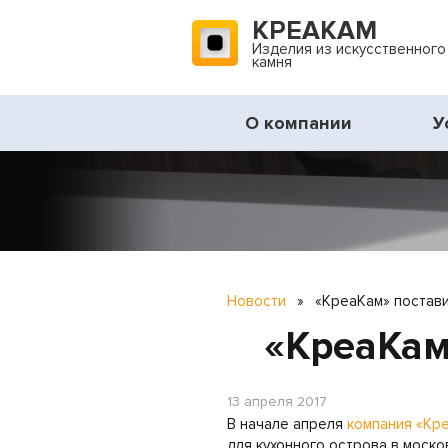
КРЕАКАМ
Изделия из искусственного
камня
О компании
У
Новости
»
«КреаКам» постави
«КреаКам
13 апреля 2017
В начале апреля
компания «Кр
для кухонного острова в моско