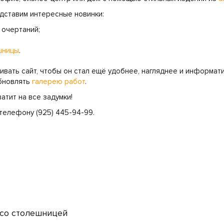
едставим интересные новинки:
очертаний;
шницы
.
ивать сайт, чтобы он стал ещё удобнее, нагляднее и информат
обновлять
галерею работ
.
атит на все задумки!
телефону (925) 445-94-99.
 со столешницей