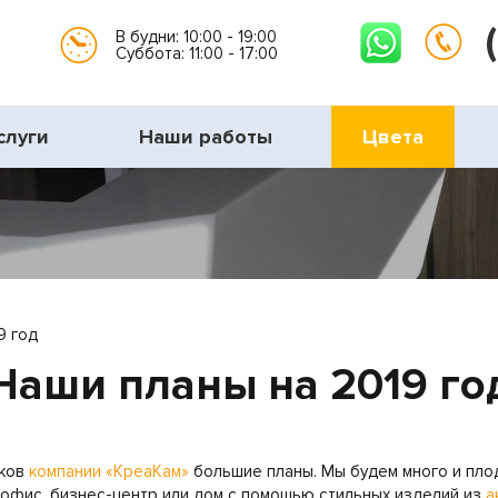
В будни: 10:00 - 19:00
Суббота: 11:00 - 17:00
слуги
Наши работы
Цвета
9 год
Наши планы на 2019 го
иков
компании «КреаКам»
большие планы. Мы будем много и пло
 офис, бизнес-центр или дом с помощью стильных изделий из
а