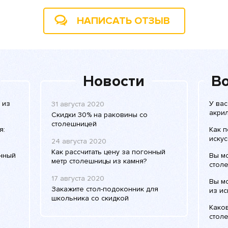
НАПИСАТЬ ОТЗЫВ
Новости
Во
 из
У вас
31 августа 2020
акри
Скидки 30% на раковины со
столешницей
я:
Как п
искус
24 августа 2020
Как рассчитать цену за погонный
енный
Вы м
метр столешницы из камня?
столе
17 августа 2020
Вы м
Закажите стол-подоконник для
из ис
школьника со скидкой
Како
столе