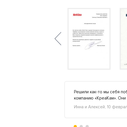
ла нужна строго 115 см.
Решили как-то мы себя по
бнее »
компанию «КреаКам». Они 
Инна и Алексей, 10 февра
+2
-1