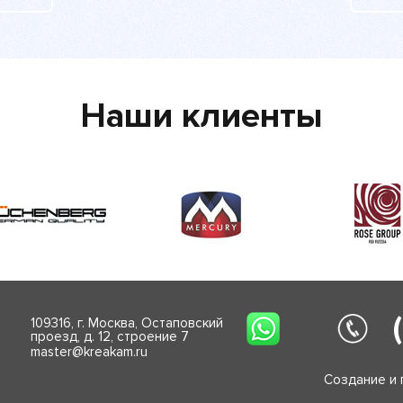
Наши клиенты
109316, г. Москва, Остаповский
проезд, д. 12, строение 7
master@kreakam.ru
Создание и 