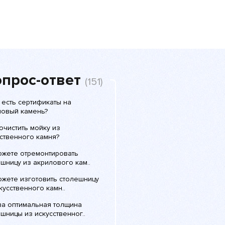
прос-ответ
(151)
 есть сертификаты на
ловый камень?
очистить мойку из
ственного камня?
ожете отремонтировать
шницу из акрилового кам..
ожете изготовить столешницу
кусственного камн..
ва оптимальная толщина
шницы из искусственног..