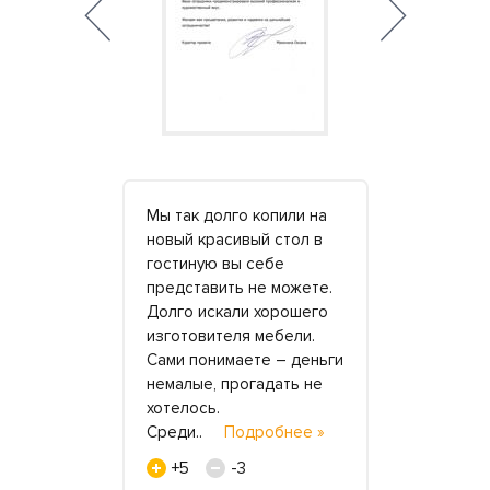
сибо
Мы так долго копили на
Выражаем 
аКам» за
новый красивый стол в
всему колл
лненный
гостиную вы себе
«КреаКам» 
ешницы и
представить не можете.
проделанну
е.
Долго искали хорошего
Надеемся, 
о-то
изготовителя мебели.
нашем сал
и
Сами понимаете – деньги
не один го
, а вот с
немалые, прогадать не
дальнейше
не могли
хотелось.
сотрудни
 С
Среди..
Подробнее »
»
е »
+5
-3
+6