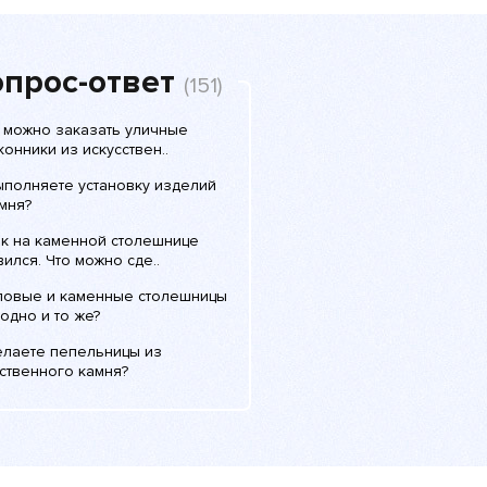
прос-ответ
(151)
с можно заказать уличные
онники из искусствен..
ыполняете установку изделий
мня?
ик на каменной столешнице
ился. Что можно сде..
ловые и каменные столешницы
 одно и то же?
елаете пепельницы из
ственного камня?