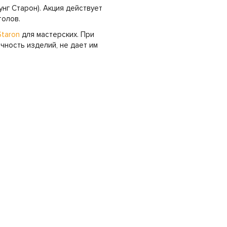
нг Старон). Акция действует
толов.
Staron
для мастерских. При
чность изделий, не дает им