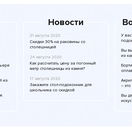
Новости
Во
У ва
31 августа 2020
подок
Скидки 30% на раковины со
столешницей
Вы в
из ка
24 августа 2020
Как рассчитать цену за погонный
рьере
Борт
метр столешницы из камня?
оплав
17 августа 2020
й из
Акри
Закажите стол-подоконник для
– это
школьника со скидкой
я:
Вы д
искус