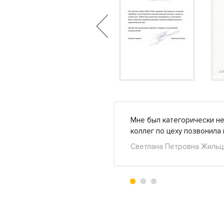
я я знатно,конечно.Не
Мне был категорически н
дробнее »
коллег по цеху позвонила
Светлана Петровна Жильцо
+2
-0