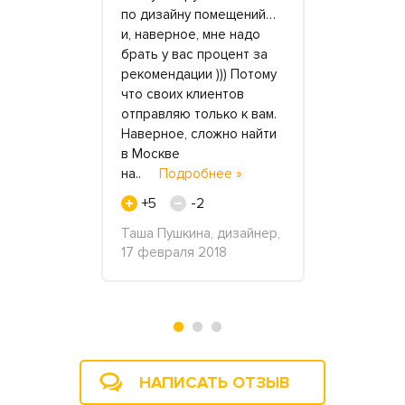
образец
по дизайну помещений…
решил сдел
стерства,
и, наверное, мне надо
офисе, ник
ра и при
брать у вас процент за
возражал.
ого
рекомендации ))) Потому
было замен
. В нашу
что своих клиентов
от стойки у
овили
отправляю только к вам.
заканчивая
Наверное, сложно найти
полками в 
ра за две
в Москве
общем соб
у
на..
Подробнее »
бол..
Под
бнее »
+5
-2
+7
Таша Пушкина, дизайнер,
Олег Петр
17 февраля 2018
«Гарант Пл
", 27
апреля 201
НАПИСАТЬ ОТЗЫВ