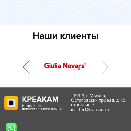
Наши клиенты
109316, г. Москва,
КРЕАКАМ
Остаповский проезд, д. 12,
строение 7
Изделия из
искусственного камня
master@kreakam.ru