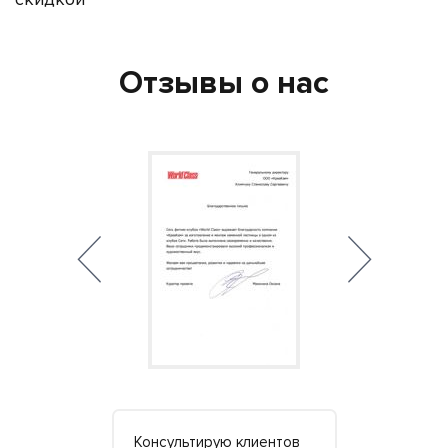
Отзывы о нас
дем
Консультирую клиентов
Когда дир