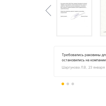
дию! Прекрасные яркие
Требовались раковины для
Подробнее »
остановились на компании
Шаргунова Л.В., 23 января
+22
-11