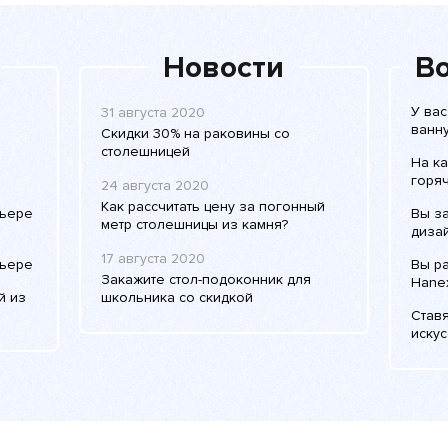
Новости
Во
У вас
31 августа 2020
ванну
Скидки 30% на раковины со
столешницей
На к
горяч
24 августа 2020
Как рассчитать цену за погонный
рьере
Вы з
метр столешницы из камня?
дизай
17 августа 2020
рьере
Вы р
Закажите стол-подоконник для
Hane
й из
школьника со скидкой
Ставя
искус