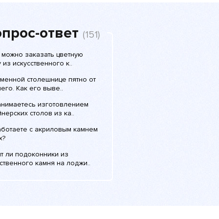
прос-ответ
(151)
 можно заказать цветную
 из искусственного к..
аменной столешнице пятно от
его. Как его выве..
анимаетесь изготовлением
нерских столов из ка..
аботаете с акриловым камнем
x?
т ли подоконники из
ственного камня на лоджи..