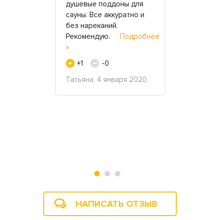
ь компании
душевые поддоны для
просто ме
сауны. Все аккуратно и
барышни. С
и
без нареканий.
очень крас
овин в
Рекомендую.
Подробнее
удобные. Т
.
»
заказала м
работали,
сестра а по
+1
-0
т
первый раз
задания, с
Татьяна, 4 января 2020
купалась п
указанных
себя пр.
обнее »
+2
Эвелина, 2
2018
ев, 15
НАПИСАТЬ ОТЗЫВ