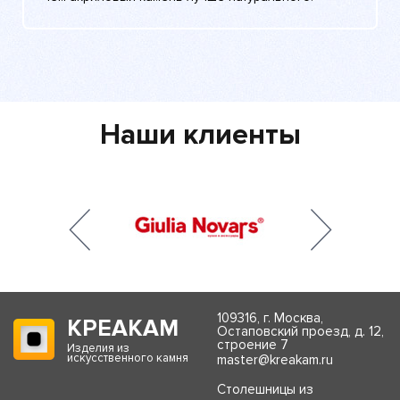
Наши клиенты
109316, г. Москва,
КРЕАКАМ
Остаповский проезд, д. 12,
строение 7
Изделия из
искусственного камня
master@kreakam.ru
Столешницы из