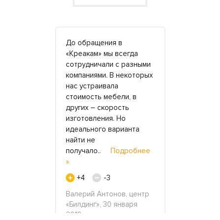
 Креакаме
До обращения в
Купил жене
ля пяти
«Креакам» мы всегда
вернее зак
ая балкон.
сотрудничали с разными
чудесную 
уральный
компаниями. В некоторых
ванну-её
было
нас устраивала
мечту.Поиз
атно и
стоимость мебели, в
знатно,кон
овремя.
других – скорость
дешёвое э
достойна
изготовления. Но
удовольств
вал.
идеального варианта
блестящее!
обнее »
найти не
фильмах.В 
получало..
Подробнее
работы..
»
+2
я 2017
+4
-3
Андрей, 6 
Валерий Антонов, центр
«Билдинг», 30 января
2019