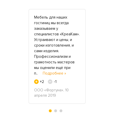
реакаме»
Мебель для наших
Всегда дум
й любимой
гостиниц мы всегда
камня можн
ую мойку
заказываем у
только что
олешницу
специалистов «КреаКам».
скучное. А
года назад
Устраивают и цены, и
чемодан с 
 брали
сроки изготовления, и
вашего зам
 остались
сами изделия.
поняла что
ьны ее
Профессионализм и
огромный. 
грамотность мастеров
сложный ))
обнее »
мы оценили ещё при
только..
п..
Подробнее »
+3
+2
-1
нжелика, 2
Кристина, 
2017
ООО «Фортуна», 10
апреля 2019