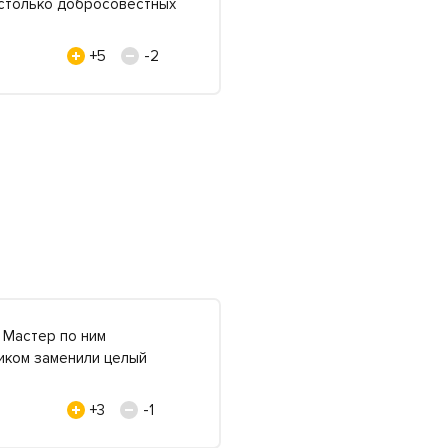
настолько добросовестных
+5
-2
. Мастер по ним
иком заменили целый
+3
-1