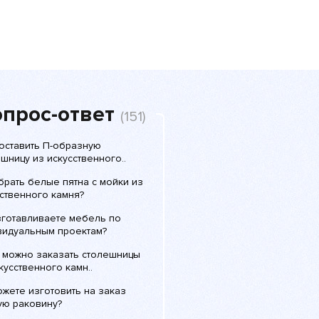
прос-ответ
(151)
доставить П-образную
шницу из искусственного..
брать белые пятна с мойки из
ственного камня?
зготавливаете мебель по
видуальным проектам?
с можно заказать столешницы
кусственного камн..
жете изготовить на заказ
ую раковину?