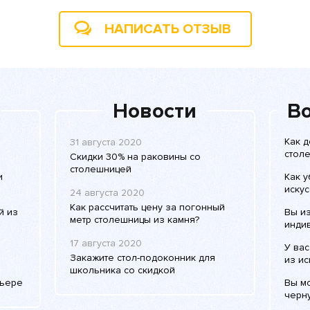
НАПИСАТЬ ОТЗЫВ
Новости
Во
Как 
31 августа 2020
столе
Скидки 30% на раковины со
столешницей
и
Как у
искус
24 августа 2020
Как рассчитать цену за погонный
й из
Вы и
метр столешницы из камня?
инди
17 августа 2020
У ва
Закажите стол-подоконник для
из ис
школьника со скидкой
рьере
Вы мо
черн