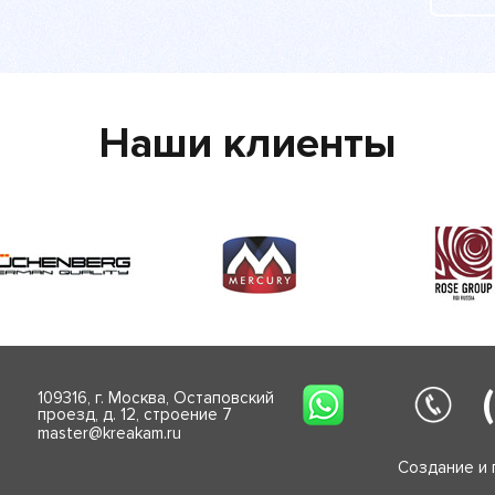
Наши клиенты
109316, г. Москва, Остаповский
проезд, д. 12, строение 7
master@kreakam.ru
Создание и 