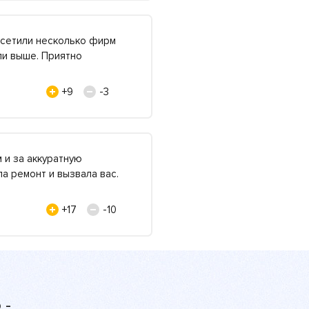
осетили несколько фирм
ли выше. Приятно
+9
-3
 и за аккуратную
ла ремонт и вызвала вас.
+17
-10
 -