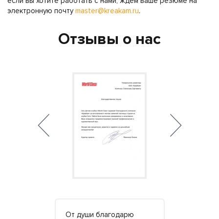
если вы хотите работать с нами, ждем ваше резюме на
электронную почту
master@kreakam.ru
.
Отзывы о нас
ибо за
От души благодарю
Классные м