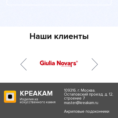
Наши клиенты
109316, г. Москва,
КРЕАКАМ
Остаповский проезд, д. 12,
строение 7
Изделия из
искусственного камня
master@kreakam.ru
Акриловые подоконники