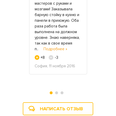
.
мастеров с руками и
все! Любой
ней
мозгами! Заказывала
любая фор
 просто, и
барную стойку в кухню и
цвет! Я вы
е режется,
панели в прихожую. Оба
оранжевый
или, только
раза работа была
столешницы
тараюсь
выполнена на должном
Сама кухня 
 ней
уровне. Знаю наверняка,
маленькая,
Подробнее
так как в свое время
фирмы за 
п..
Подробнее »
браться.
+8
-3
+22
густа 2020
София, 11 ноября 2016
Наталья, 17
НАПИСАТЬ ОТЗЫВ