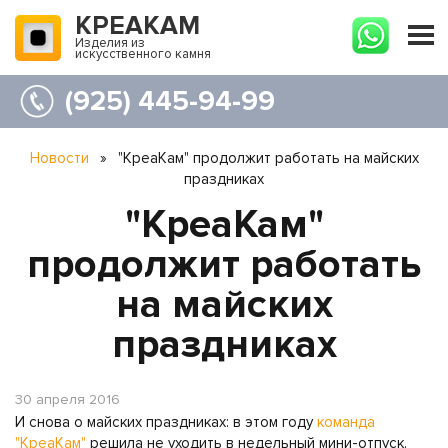
КРЕАКАМ
Изделия из
искусственного камня
(925) 445-94-99
Новости
»
"КреаКам" продолжит работать на майских
праздниках
"КреаКам"
продолжит работать
на майских
праздниках
30 апреля 2016
И снова о майских праздниках: в этом году
команда
"КреаКам"
решила не уходить в недельный мини-отпуск.