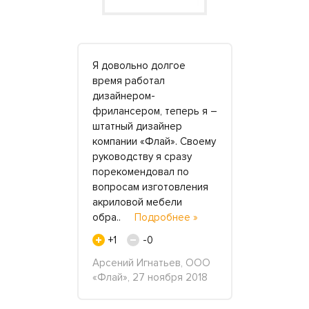
ницу,
Я довольно долгое
К мастерам
ю в вашей
время работал
обратилась
аз.
дизайнером-
не прогада
лить
фрилансером, теперь я –
была столе
 мойку.
штатный дизайнер
ванную с о
 другом
компании «Флай». Своему
стиральной
встала она
руководству я сразу
полками по
икаких
порекомендовал по
сложный эс
 может
вопросам изготовления
говорили
одробнее »
акриловой мебели
мне,..
По
обра..
Подробнее »
+7
+1
-0
кабря 2016
Наталя, 7 
Арсений Игнатьев, ООО
«Флай», 27 ноября 2018