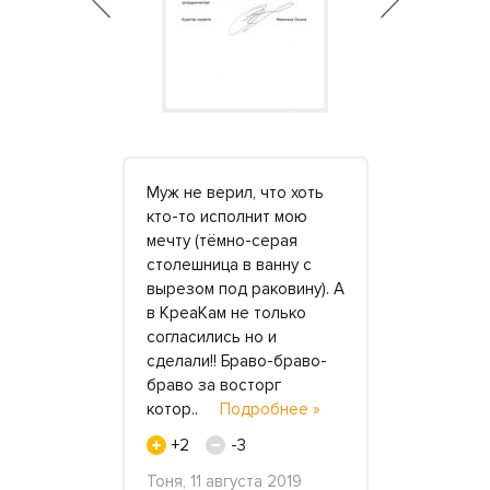
Креакам с
Муж не верил, что хоть
Заказали с
олешницу с
кто-то исполнит мою
столешницу
 ванной.
мечту (тёмно-серая
Креакаме. 
правились
столешница в ванну с
конечно, д
лагодарю за
вырезом под раковину). А
– почти ме
ь,
в КреаКам не только
ожидание т
ь и
согласились но и
Отличная 
изм.
сделали!! Браво-браво-
высокого к
асибо за
браво за восторг
Стильная, я
бнее »
котор..
Подробнее »
гладкая..
+2
-3
+5
ста 2020
Тоня, 11 августа 2019
Василий, 2