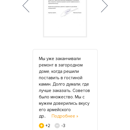
 прекрасно
Мы уже заканчивали
Хотел бы
работы по
ремонт в загородном
отметитьх
доме, когда решили
организац
ми стоек
поставить в гостиной
дизайнерам
ульев
камин. Долго думали, где
сфере неп
еаКам».
лучше заказать. Советов
людей, кот
ые
было множество. Мы с
понимают 
аше
мужем доверились вкусу
ему. Даже 
емя –
его армейского
сотрудниче
ость.
др..
Подробнее »
крупными 
бнее »
сотр..
По
+2
-3