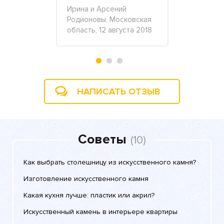
+1
-
Ирина и Арсений
Родионовы, Московская
новна, ГП
Akella, 10 
область, 12 августа 2018
 ноября
НАПИСАТЬ ОТЗЫВ
Советы
(10)
Как выбрать столешницу из искусственного камня?
Изготовление искусственного камня
Какая кухня лучше: пластик или акрил?
Искусственный камень в интерьере квартиры