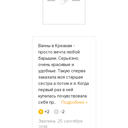
хонную
Ванны в Креакам -
До обраще
 компании
просто мечта любой
«Креакам» 
 у них
барышни. Серьёзно,
сотруднича
й,
очень красивые и
компаниями
т немного.
удобные. Такую сперва
нас устраи
ения с
заказала моя старшая
стоимость 
печатление
сестра а потом и я. Когда
других – с
шилось.
первый раз в ней
изготовлен
товый
купалась почувствовала
идеального
одробнее »
себя пр..
Подробнее »
найти не
получало
4
+2
-2
»
014
Эвелина, 25 сентября
+4
2018