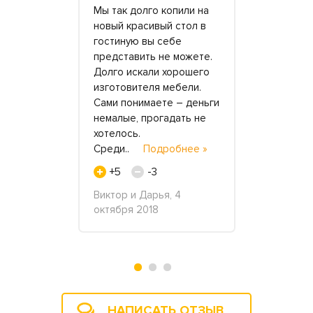
ойку
Мы так долго копили на
Сделала за
а филиала
новый красивый стол в
мастерской
лали
гостиную вы себе
цены на с
 быстро.
представить не можете.
здесь и в 
.
Подробнее
Долго искали хорошего
встроенной
изготовителя мебели.
салоне за 
Сами понимаете – деньги
столешницу
немалые, прогадать не
менее доро
еля 2020
хотелось.
цену насчи
Среди..
Подробнее »
раза б..
+5
-3
+11
Виктор и Дарья, 4
Марина Тих
октября 2018
сентября 2
НАПИСАТЬ ОТЗЫВ