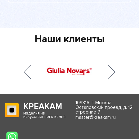
Наши клиенты
109316, г. Москва,
КРЕАКАМ
Остаповский проезд, д. 12,
строение 7
Изделия из
искусственного камня
master@kreakam.ru