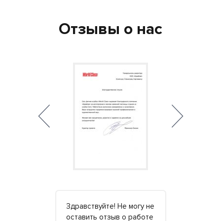
Отзывы о нас
ативно
Здравствуйте! Не могу не
Заказывал 
установили
оставить отзыв о работе
ванную с р