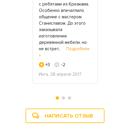
 раковиной
с ребятами из Креакама.
тумбой под
того им
Особенно впечатлило
два месяца
тично снять
общение с мастером
не доходил
тку. После
Станиславом. До этого
отзыв. Но 
тку уложили
заказывала
сделаю это
рали весь
изготовление
голову. Ра
робнее »
деревянной мебели, но
выполнена
не встрет..
Подробнее
отлично.
»
+3
раля 2020
+3
-2
Олег, 2 де
Инга, 28 апреля 2017
НАПИСАТЬ ОТЗЫВ