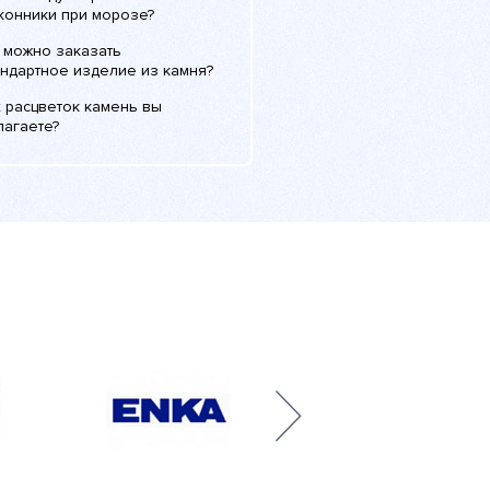
конники при морозе?
 можно заказать
андартное изделие из камня?
 расцветок камень вы
лагаете?