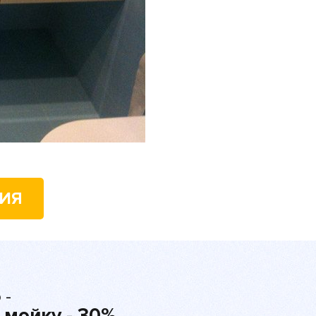
НИЯ
 -
 мойку - 30%