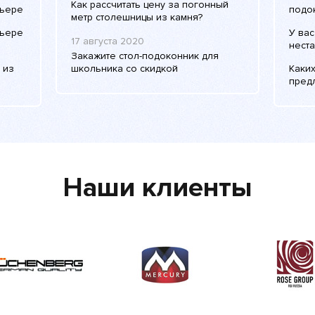
Как рассчитать цену за погонный
рьере
подо
метр столешницы из камня?
рьере
У вас
17 августа 2020
нест
Закажите стол-подоконник для
 из
школьника со скидкой
Каких
пред
Наши клиенты