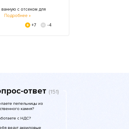
 ванную с отсеком для
У меня своя косметоло
..
Подробнее »
бывает никогда, у все
Нина Горковенко, 15 и
+7
-4
прос-ответ
(151)
елаете пепельницы из
ственного камня?
аботаете с НДС?
себя ведут акриловые