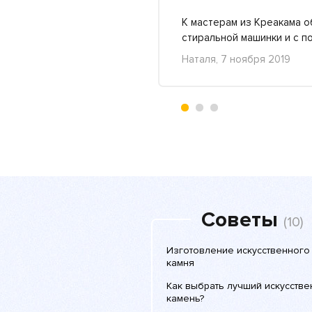
 удобно. Отдельная
К мастерам из Креакама о
стиральной машинки и с п
Наталя, 7 ноября 2019
+6
-3
Советы
(10)
Изготовление искусственного
камня
Как выбрать лучший искусств
камень?