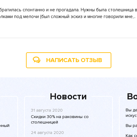
братилась спонтанно и не прогадала. Нужны была столешница в
олками под мелочи (был сложный эскиз и многие говорили мне,
НАПИСАТЬ ОТЗЫВ
Новости
Во
Вы д
31 августа 2020
искус
Скидки 30% на раковины со
столешницей
енный
Вы р
24 августа 2020
Как 