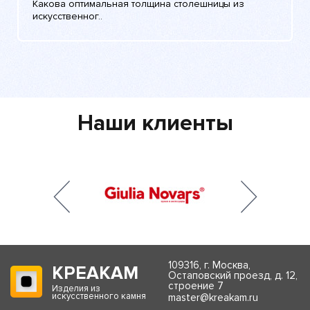
Какова оптимальная толщина столешницы из
искусственног..
Наши клиенты
109316, г. Москва,
КРЕАКАМ
Остаповский проезд, д. 12,
строение 7
Изделия из
искусственного камня
master@kreakam.ru