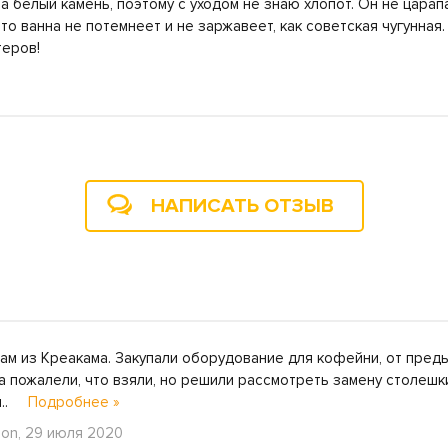
а белый камень, поэтому с уходом не знаю хлопот. Он не царап
 что ванна не потемнеет и не заржавеет, как советская чугунна
теров!
НАПИСАТЬ ОТЗЫВ
м из Креакама. Закупали оборудование для кофейни, от преды
а пожалели, что взяли, но решили рассмотреть замену столешк
ул..
Подробнее »
on, 29 июля 2020