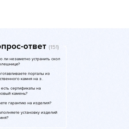
прос-ответ
(151)
о ли незаметно устранить скол
толешнице?
зготавливаете порталы из
ственного камня на з..
 есть сертификаты на
ловый камень?
аете гарантию на изделия?
ыполняете установку изделий
мня?