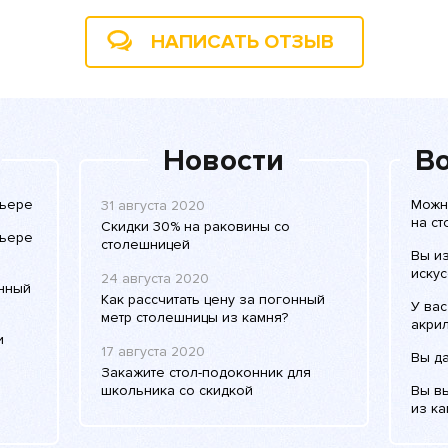
НАПИСАТЬ ОТЗЫВ
Новости
Во
рьере
Можн
31 августа 2020
на с
Скидки 30% на раковины со
рьере
столешницей
Вы и
искус
24 августа 2020
енный
Как рассчитать цену за погонный
У вас
метр столешницы из камня?
акри
и
17 августа 2020
Вы д
Закажите стол-подоконник для
школьника со скидкой
Вы в
из ка