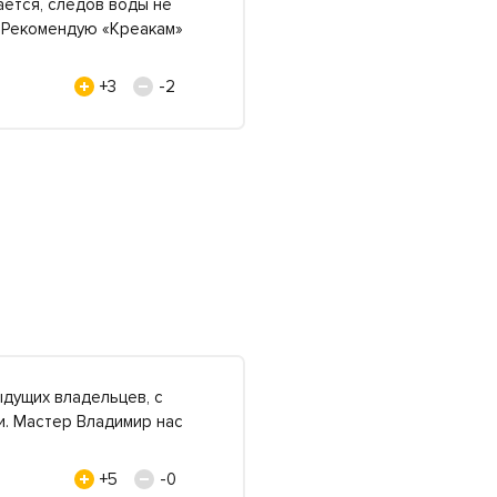
ается, следов воды не
я. Рекомендую «Креакам»
+3
-2
дущих владельцев, с
и. Мастер Владимир нас
+5
-0