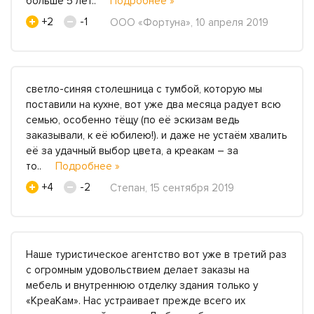
больше 5 лет..
Подробнее »
+2
-1
ООО «Фортуна», 10 апреля 2019
светло-синяя столешница с тумбой, которую мы
поставили на кухне, вот уже два месяца радует всю
семью, особенно тёщу (по её эскизам ведь
заказывали, к её юбилею!). и даже не устаём хвалить
её за удачный выбор цвета, а креакам – за
то..
Подробнее »
+4
-2
Степан, 15 сентября 2019
Наше туристическое агентство вот уже в третий раз
с огромным удовольствием делает заказы на
мебель и внутреннюю отделку здания только у
«КреаКам». Нас устраивает прежде всего их