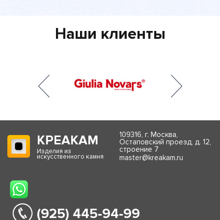
Наши клиенты
109316, г. Москва,
КРЕАКАМ
Остаповский проезд, д. 12,
строение 7
Изделия из
искусственного камня
master@kreakam.ru
(925) 445-94-99