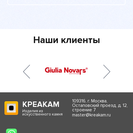
Наши клиенты
109316, г. Москва,
КРЕАКАМ
Остаповский проезд, д. 12,
строение 7
Изделия из
искусственного камня
master@kreakam.ru