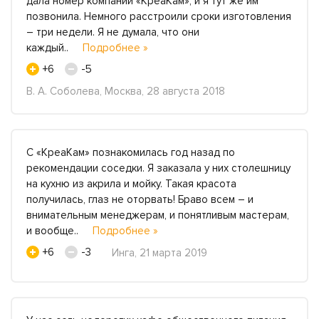
дала номер компании «КреаКам», и я тут же им
позвонила. Немного расстроили сроки изготовления
– три недели. Я не думала, что они
каждый..
Подробнее »
+6
-5
В. А. Соболева, Москва, 28 августа 2018
С «КреаКам» познакомилась год назад по
рекомендации соседки. Я заказала у них столешницу
на кухню из акрила и мойку. Такая красота
получилась, глаз не оторвать! Браво всем – и
внимательным менеджерам, и понятливым мастерам,
и вообще..
Подробнее »
+6
-3
Инга, 21 марта 2019