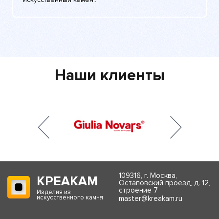
Наши клиенты
109316, г. Москва,
КРЕАКАМ
Остаповский проезд, д. 12,
строение 7
Изделия из
искусственного камня
master@kreakam.ru